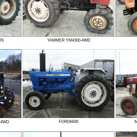
76
YAMMER YM4300-4WD
FORD6600
M
－4WD