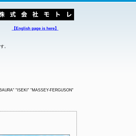
【English page is here】
です。
 "ISEKI" "MASSEY-FERGUSON"